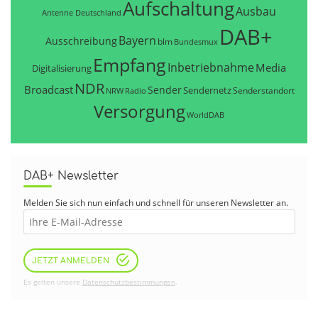
Aufschaltung
Ausbau
Antenne Deutschland
DAB+
Bayern
Ausschreibung
blm
Bundesmux
Empfang
Inbetriebnahme
Media
Digitalisierung
NDR
Broadcast
Sender
Sendernetz
Senderstandort
NRW
Radio
Versorgung
WorldDAB
DAB+ Newsletter
Melden Sie sich nun einfach und schnell für unseren Newsletter an.
JETZT ANMELDEN
Es gelten unsere
Datenschutzbestimmungen
.