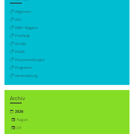
Allgemein
ASA
DAB+ Magazin
Empfang
Geräte
Politik
Pressemeldungen
Programm
Veranstaltung
Archiv
2026
August
Juli