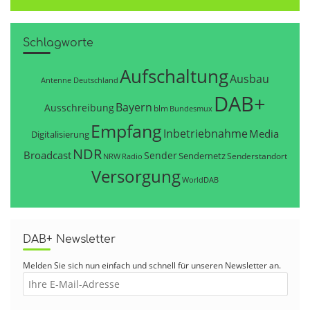
Schlagworte
Aufschaltung
Ausbau
Antenne Deutschland
DAB+
Bayern
Ausschreibung
blm
Bundesmux
Empfang
Inbetriebnahme
Media
Digitalisierung
NDR
Broadcast
Sender
Sendernetz
Senderstandort
NRW
Radio
Versorgung
WorldDAB
DAB+ Newsletter
Melden Sie sich nun einfach und schnell für unseren Newsletter an.