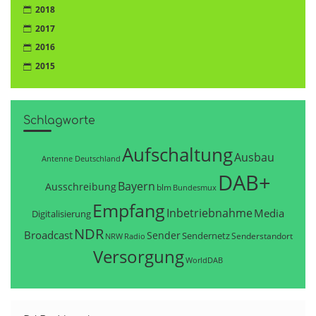
2018
2017
2016
2015
Schlagworte
Aufschaltung
Ausbau
Antenne Deutschland
DAB+
Bayern
Ausschreibung
blm
Bundesmux
Empfang
Inbetriebnahme
Media
Digitalisierung
NDR
Broadcast
Sender
Sendernetz
Senderstandort
NRW
Radio
Versorgung
WorldDAB