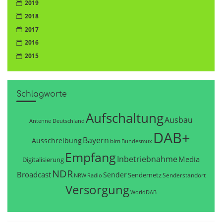
2019
2018
2017
2016
2015
Schlagworte
Aufschaltung
Ausbau
Antenne Deutschland
DAB+
Bayern
Ausschreibung
blm
Bundesmux
Empfang
Inbetriebnahme
Media
Digitalisierung
NDR
Broadcast
Sender
Sendernetz
Senderstandort
NRW
Radio
Versorgung
WorldDAB