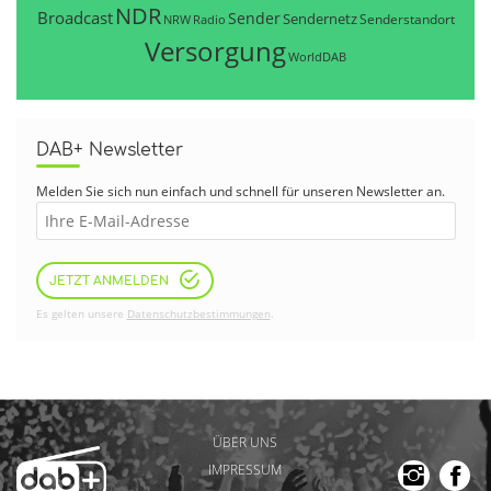
NDR
Broadcast
Sender
Sendernetz
Senderstandort
NRW
Radio
Versorgung
WorldDAB
DAB+ Newsletter
Melden Sie sich nun einfach und schnell für unseren Newsletter an.
JETZT ANMELDEN
Es gelten unsere
Datenschutzbestimmungen
.
ÜBER UNS
IMPRESSUM