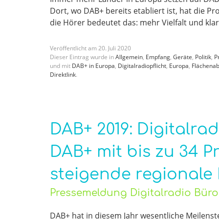
Dort, wo DAB+ bereits etabliert ist, hat die P
die Hörer bedeutet das: mehr Vielfalt und klar
Veröffentlicht am
20
.
Juli
2020
Dieser Eintrag wurde in
Allgemein
,
Empfang
,
Geräte
,
Politik
,
P
und mit
DAB+ in Europa
,
Digitalradiopflicht
,
Europa
,
Flächena
Direktlink
.
DAB+ 2019: Digitalrad
DAB+ mit bis zu 34 
steigende regionale
Pressemeldung Digitalradio Bür
DAB+ hat in diesem Jahr wesentliche Meilenste