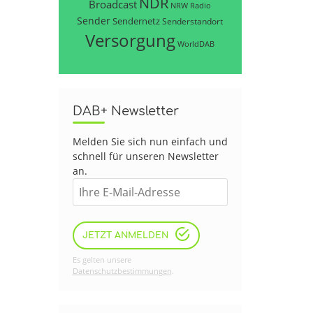
NDR
Broadcast
NRW
Radio
Sender
Sendernetz
Senderstandort
Versorgung
WorldDAB
DAB+ Newsletter
Melden Sie sich nun einfach und
schnell für unseren Newsletter
an.
JETZT ANMELDEN
Es gelten unsere
Datenschutzbestimmungen
.