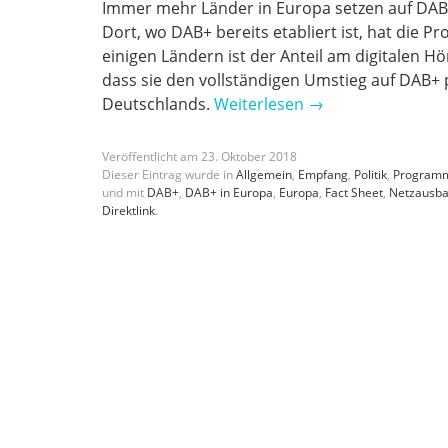
Immer mehr Länder in Europa setzen auf DAB+
Dort, wo DAB+ bereits etabliert ist, hat die P
einigen Ländern ist der Anteil am digitalen 
dass sie den vollständigen Umstieg auf DAB+ p
Deutschlands.
Weiterlesen
→
Veröffentlicht am
23
.
Oktober
2018
Dieser Eintrag wurde in
Allgemein
,
Empfang
,
Politik
,
Program
und mit
DAB+
,
DAB+ in Europa
,
Europa
,
Fact Sheet
,
Netzausb
Direktlink
.