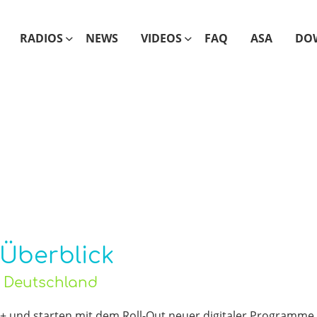
RADIOS
NEWS
VIDEOS
FAQ
ASA
DO
 Überblick
o Deutschland
 und starten mit dem Roll-Out neuer digitaler Programme.