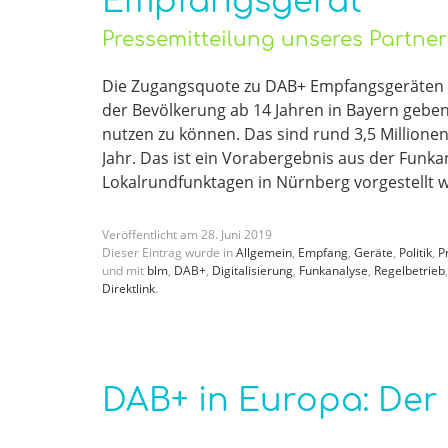
Empfangsgerät
Pressemitteilung unseres Partne
Die Zugangsquote zu DAB+ Empfangsgeräten kn
der Bevölkerung ab 14 Jahren in Bayern gebe
nutzen zu können. Das sind rund 3,5 Million
Jahr. Das ist ein Vorabergebnis aus der Fun
Lokalrundfunktagen in Nürnberg vorgestellt w
Veröffentlicht am
28
.
Juni
2019
Dieser Eintrag wurde in
Allgemein
,
Empfang
,
Geräte
,
Politik
,
P
und mit
blm
,
DAB+
,
Digitalisierung
,
Funkanalyse
,
Regelbetrieb
Direktlink
.
DAB+ in Europa: Der