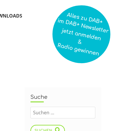
Alles zu DAB+
WNLOADS
im DAB+ Newsletter
jetzt anmelden
&
Radio gewinnen
Suche
SUCHEN