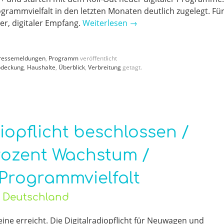
rogrammvielfalt in den letzten Monaten deutlich zugelegt. Fü
er, digitaler Empfang.
Weiterlesen
→
ressemeldungen
,
Programm
veröffentlicht
bdeckung
,
Haushalte
,
Überblick
,
Verbreitung
getagt.
iopflicht beschlossen /
Prozent Wachstum /
 Programmvielfalt
o Deutschland
ine erreicht. Die Digitalradiopflicht für Neuwagen und