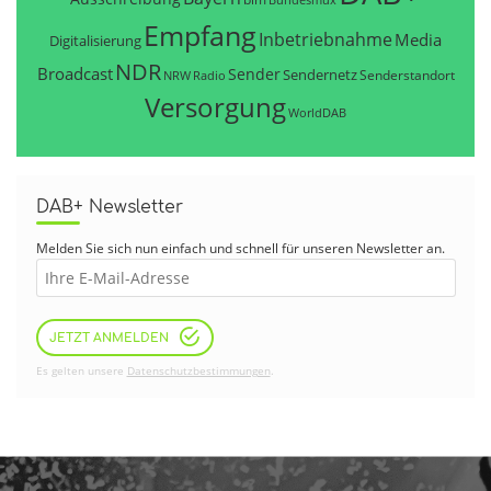
Empfang
Inbetriebnahme
Media
Digitalisierung
NDR
Broadcast
Sender
Sendernetz
Senderstandort
NRW
Radio
Versorgung
WorldDAB
DAB+ Newsletter
Melden Sie sich nun einfach und schnell für unseren Newsletter an.
JETZT ANMELDEN
Es gelten unsere
Datenschutzbestimmungen
.