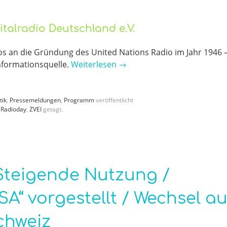
talradio Deutschland e.V.
os an die Gründung des United Nations Radio im Jahr 1946 
Informationsquelle.
Weiterlesen
→
tik
,
Pressemeldungen
,
Programm
veröffentlicht
 Radioday
,
ZVEI
getagt.
 Steigende Nutzung /
“ vorgestellt / Wechsel au
Schweiz