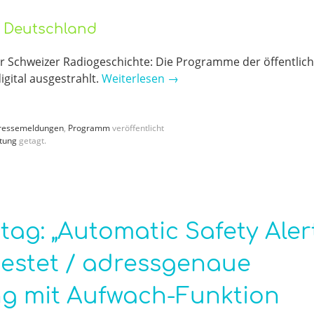
o Deutschland
er Schweizer Radiogeschichte: Die Programme der öffentlich
gital ausgestrahlt.
Weiterlesen
→
ressemeldungen
,
Programm
veröffentlicht
tung
getagt.
ag: „Automatic Safety Aler
etestet / adressgenaue
g mit Aufwach-Funktion