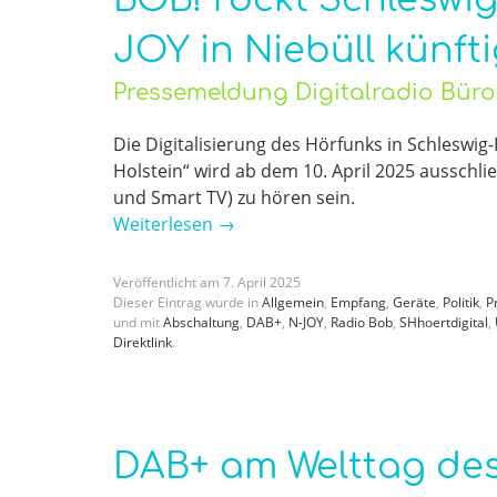
JOY in Niebüll künfti
Pressemeldung Digitalradio Bür
Die Digitalisierung des Hörfunks in Schleswig-
Holstein“ wird ab dem 10. April 2025 ausschl
und Smart TV) zu hören sein.
Weiterlesen
→
Veröffentlicht am
7
.
April
2025
Dieser Eintrag wurde in
Allgemein
,
Empfang
,
Geräte
,
Politik
,
P
und mit
Abschaltung
,
DAB+
,
N-JOY
,
Radio Bob
,
SHhoertdigital
,
Direktlink
.
DAB+ am Welttag des R