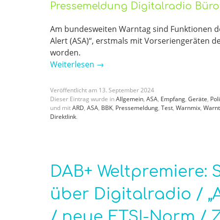
Pressemeldung Digitalradio Bür
Am bundesweiten Warntag sind Funktionen d
Alert (ASA)“, erstmals mit Vorseriengeräten 
worden.
Weiterlesen
→
Veröffentlicht am
13
.
September
2024
Dieser Eintrag wurde in
Allgemein
,
ASA
,
Empfang
,
Geräte
,
Poli
und mit
ARD
,
ASA
,
BBK
,
Pressemeldung
,
Test
,
Warnmix
,
Warn
Direktlink
.
DAB+ Weltpremiere:
über Digitalradio / „
/ neue ETSI-Norm / 