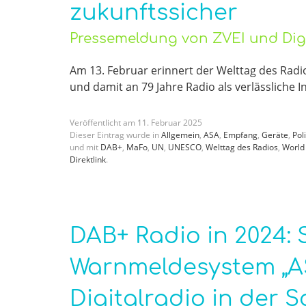
zukunftssicher
Pressemeldung von ZVEI und Digi
Am 13. Februar erinnert der Welttag des Radi
und damit an 79 Jahre Radio als verlässliche 
Veröffentlicht am
11
.
Februar
2025
Dieser Eintrag wurde in
Allgemein
,
ASA
,
Empfang
,
Geräte
,
Poli
und mit
DAB+
,
MaFo
,
UN
,
UNESCO
,
Welttag des Radios
,
World
Direktlink
.
DAB+ Radio in 2024:
Warnmeldesystem „ASA
Digitalradio in der 