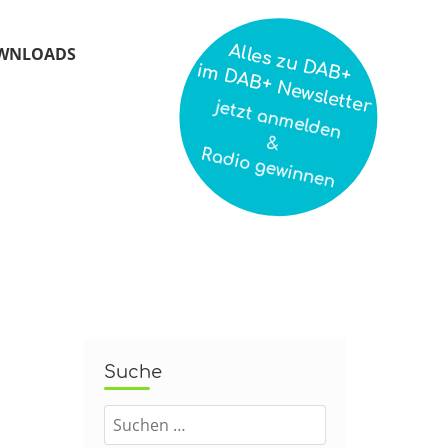
Alles zu DAB+
WNLOADS
im DAB+ Newsletter
jetzt anmelden
&
Radio gewinnen
Suche