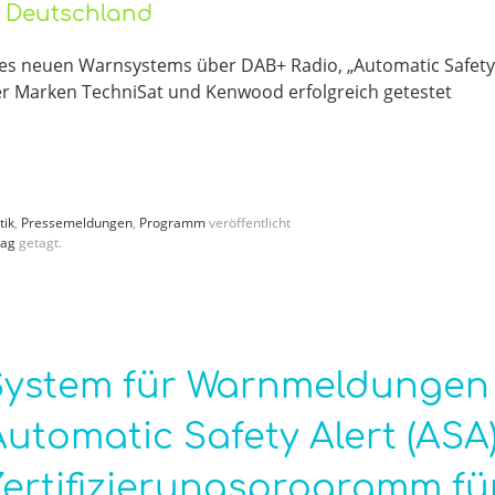
o Deutschland
es neuen Warnsystems über DAB+ Radio, „Automatic Safety
der Marken TechniSat und Kenwood erfolgreich getestet
tik
,
Pressemeldungen
,
Programm
veröffentlicht
tag
getagt.
 System für Warnmeldungen
Automatic Safety Alert (ASA)
Zertifizierungsprogramm fü