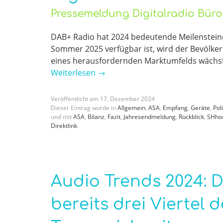
Pressemeldung Digitalradio Bür
DAB+ Radio hat 2024 bedeutende Meilenstein
Sommer 2025 verfügbar ist, wird der Bevölker
eines herausfordernden Marktumfelds wächst
Weiterlesen
→
Veröffentlicht am
17
.
Dezember
2024
Dieser Eintrag wurde in
Allgemein
,
ASA
,
Empfang
,
Geräte
,
Poli
und mit
ASA
,
Bilanz
,
Fazit
,
Jahresendmeldung
,
Rückblick
,
SHhoe
Direktlink
.
Audio Trends 2024: D
bereits drei Viertel