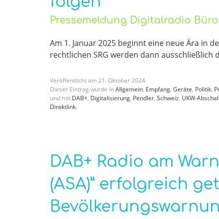
folgen
Pressemeldung Digitalradio Bür
Am 1. Januar 2025 beginnt eine neue Ära in d
rechtlichen SRG werden dann ausschließlich di
Veröffentlicht am
21
.
Oktober
2024
Dieser Eintrag wurde in
Allgemein
,
Empfang
,
Geräte
,
Politik
,
P
und mit
DAB+
,
Digitalisierung
,
Pendler
,
Schweiz
,
UKW-Abschal
Direktlink
.
DAB+ Radio am Warnt
(ASA)” erfolgreich g
Bevölkerungswarnun