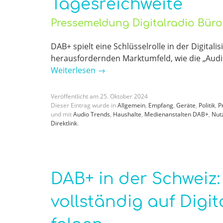
Tagesreichweite
Pressemeldung Digitalradio Bür
DAB+ spielt eine Schlüsselrolle in der Digita
herausfordernden Marktumfeld, wie die „Audi
Weiterlesen
→
Veröffentlicht am
25
.
Oktober
2024
Dieser Eintrag wurde in
Allgemein
,
Empfang
,
Geräte
,
Politik
,
P
und mit
Audio Trends
,
Haushalte
,
Medienanstalten DAB+
,
Nut
Direktlink
.
DAB+ in der Schweiz:
vollständig auf Digit