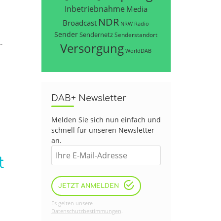
Inbetriebnahme
Media
NDR
Broadcast
NRW
Radio
Sender
Sendernetz
Senderstandort
-
Versorgung
WorldDAB
DAB+ Newsletter
Melden Sie sich nun einfach und
schnell für unseren Newsletter
an.
t
JETZT ANMELDEN
Es gelten unsere
Datenschutzbestimmungen
.