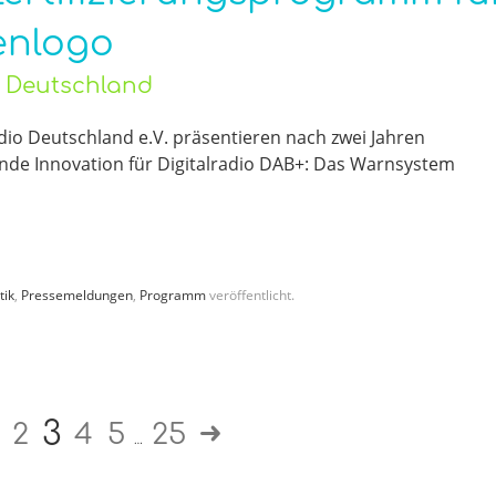
enlogo
o Deutschland
io Deutschland e.V. präsentieren nach zwei Jahren
nde Innovation für Digitalradio DAB+: Das Warnsystem
tik
,
Pressemeldungen
,
Programm
veröffentlicht.
3
2
4
5
25
…